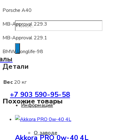
Porsche A40
MB-Approval 229.3
MB-Approval 229.1
Помощь в подборе
BMW Longlife-98
алы
Детали
Вес
20 кг
+7 903 590-95-58
Похожие товары
Информация
О заводе
Akkora PRO 0w-40 4L