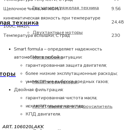
Грузовые и тяжелая техника
Щелочное число, мг КОН/г
9.56
кинематическая вязкость при температуре
лая техника
24,48
100C, мм2/с
Двухтактные моторы
Температура вспышки, С град
230
Smart formula – определяет надежность
Мототехника
автомобиля в любой ситуации:
гарантированная защита двигателя;
торы
более низкие эксплутационные расходы;
уменьшение выброса вредных газов;
МКПП и редукторы
Двойная фильтрация:
гарантированная чистота масла;
исключительное качество;
АКПП, вариатор и гидроусилитель
КПД двигателя.
ART. 106020LAKK