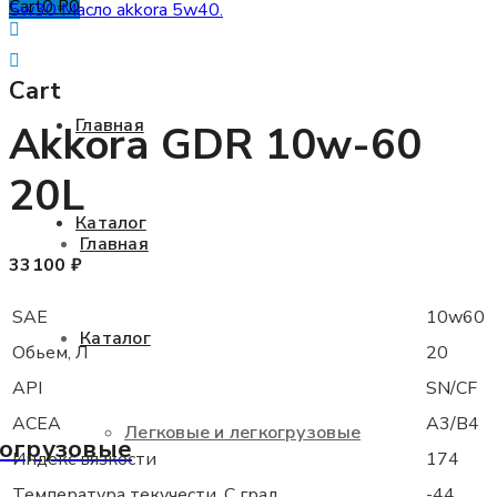
Cart
0
₽
0
Cart
Помощь в подборе
Главная
Akkora GDR 10w-60
20L
Каталог
Главная
33100
₽
SAE
10w60
Каталог
Обьем, Л
20
API
SN/CF
ACEA
A3/B4
Легковые и легкогрузовые
когрузовые
Индекс вязкости
174
Температура текучести, С град
-44