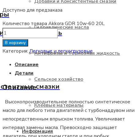
Добавки и Консистентные смазки
Доступно для предзаказа
оры
Количество товара Akkora GDR 10w-60 20L
Гидравлические масла
и гидроусилитель
В корзину
Категория:
Легковые и легкогрузовые
Антифризы и Тормозная жидкость
Описание
Детали
Сельское хозяйство
истентные смазки
Описание
Высокопроизводительное полностью синтетическое
Клеевые материалы
масло для любого типа двигателей с турбонаддувом или
непосредственным впрыском топлива. Увеличивает
интервал замены масла. Превосходно защищает
Информация
двигатель при холодном старте и при любых