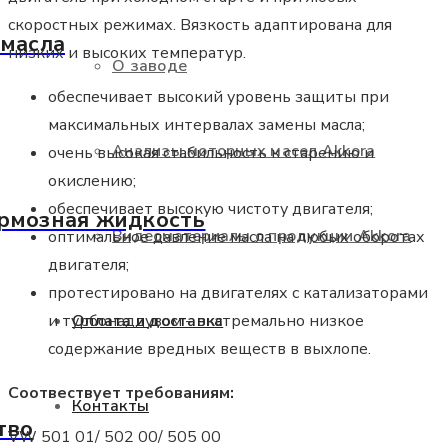
скоростных режимах. Вязкость адаптирована для
 масла
низких и высоких температур.
О заводе
обеспечивает высокий уровень защиты при
максимальных интервалах замены масла;
Анализы моторных масел Akkora
очень высокая стабильность к старению и
окислению;
обеспечивает высокую чистоту двигателя;
рмозная жидкость
Видеоматериалы о продукции Akkora
оптимальное давление масла на любых оборотах
двигателя;
протестировано на двигателях с катализаторами
Оплата и доставка
и турбонаддувом – экстремально низкое
содержание вредных веществ в выхлопе.
Соотвествует требованиям:
Контакты
тво
VW 501 01/ 502 00/ 505 00