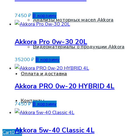
7450
₽
В корзину
Анализы моторных масел Akkora
Akkora Pro 0w-30 20L
Видеоматериалы о продукции Akkora
35200
₽
В корзину
Оплата и доставка
Akkora PRO 0w-20 HYBRID 4L
Контакты
7450
₽
В корзину
Akkora 5w-40 Classic 4L
Cart
0
₽
0