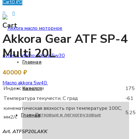
Cart
0
₽
0
Помощь в подборе
Cart
Akkora Gear ATF SP-4
Multi 20L
Главная
40000
₽
Каталог
Индекс вязкости
175
Температура текучести, С град
-61
кинематическая вязкость при температуре 100C,
5.25
Легковые и легкогрузовые
Главная
мм2/с
Art. ATFSP20LAKK