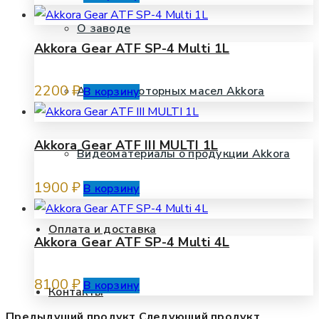
О заводе
Akkora Gear ATF SP-4 Multi 1L
2200
₽
Анализы моторных масел Akkora
В корзину
Akkora Gear ATF III MULTI 1L
Видеоматериалы о продукции Akkora
1900
₽
В корзину
Оплата и доставка
Akkora Gear ATF SP-4 Multi 4L
8100
₽
В корзину
Контакты
Предыдущий продукт
Следующий продукт