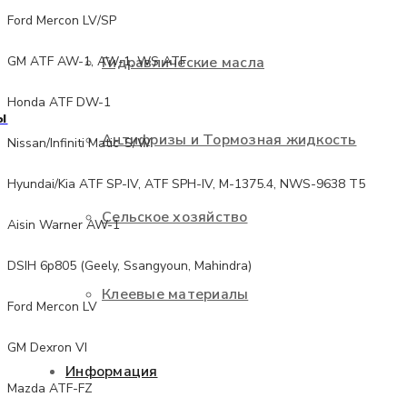
Ford Mercon LV/SP
Гидравлические масла
GM ATF AW-1, AW-1, WS ATF
Honda ATF DW-1
ы
Антифризы и Тормозная жидкость
Nissan/Infiniti Matic-S/W
Hyundai/Kia ATF SP-IV, ATF SPH-IV, M-1375.4, NWS-9638 T5
Сельское хозяйство
Aisin Warner AW-1
DSIH 6p805 (Geely, Ssangyoun, Mahindra)
Клеевые материалы
Ford Mercon LV
GM Dexron VI
Информация
Mazda ATF-FZ