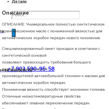
Детали
20L
Описание
ОПИСАНИЕ: Универсальное полностью синтетическое
Помощь в подборе
ла
трансмиссионное масло с пониженной вязкостью для
автоматических коробок передач нового поколения.
Специализированный пакет присадок в сочетании с
синтетической основой
позволяют превосходить требования большого
+7 903 590-95-58
перечня спецификаций
зная жидкость
производителей автомобильной техники к маслам для
автоматических коробок передач.
Пониженная вязкость способствует экономии топлива.
Отличные низкотемпературные свойства
обеспечивают плавное переключение передач.