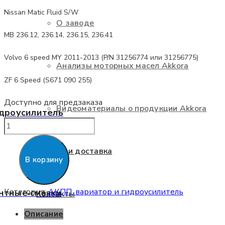
Nissan Matic Fluid S/W
О заводе
MB 236.12, 236.14, 236.15, 236.41
Volvo 6 speed MY 2011-2013 (P/N 31256774 или 31256775)
Анализы моторных масел Akkora
ZF 6 Speed (S671 090 255)
Доступно для предзаказа
Видеоматериалы о продукции Akkora
идроусилитель
Количество
товара
Оплата и доставка
Akkora
В корзину
Gear
ATF
Категория:
АКПП, вариатор и гидроусилитель
нтные смазки
Контакты
SP-
4
Описание
Multi