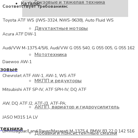
Грузовые и тяжелая техника
Каталог
Соответствует требованиям:
Toyota ATF WS (JWS-3324, NWS-9638), Auto Fluid WS
Двухтактные моторы
Acura ATF DW-1
Audi/VW M-1375.4/5/6, Audi/VW G 055 540, G 055 005, G 055 162
Мототехника
Daewoo AW-1
узовые
Chevrolet ATF AW-1, AW-1, WS ATF
МКПП и редукторы
Mitsubishi ATF SP-IV, ATF SPH-IV, DQ ATF
AW, DQ ATF J2, ATF-J3, ATF-PA;
АКПП, вариатор и гидроусилитель
JASO M315 1A LV
 техника
BMW/Jaguar/Land Rover/Maserati M-1375.4, BMW 83 22 0 142 516
Добавки и Консистентные смазки