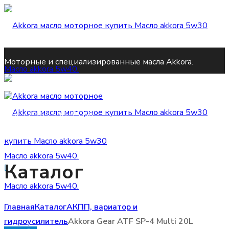
Моторные и специализированные масла Akkora.
Тел:
+7 903 590-95-58
Каталог
zakaz@akkora-global.ru
Главная
Каталог
АКПП, вариатор и
гидроусилитель
Akkora Gear ATF SP-4 Multi 20L