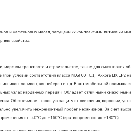
инов и нафтеновых масел, загущенных комплексным литиевым мы
рные свойства.
, морском транспорте и строительстве, также для смазывания об
(при условии соответствия класса NLGI 00, 0,1). Akkora LIX EP2 
ипников, роликов, конвейеров и т.д. В автомобильной промышлен
льных узлах карданных передач. Обладает отличными смазочными
ния. Обеспечивает хорошую защиту от окисления, коррозии, уст
льно увеличить межремонтный пробег механизмов. За счет высок
рименения от -40°С до +160°С (кратковременно до +180°С).
носа, окисления и коррозии, даже в кислых водах;