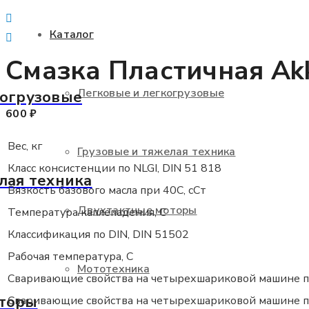
Каталог
Смазка Пластичная Akko
Помощь в подборе
Легковые и легкогрузовые
когрузовые
600
₽
Вес, кг
Грузовые и тяжелая техника
Класс консистенции по NLGI, DIN 51 818
лая техника
Вязкость базового масла при 40С, сСт
Двухтактные моторы
Температура каплепадения, С
Классификация по DIN, DIN 51502
Рабочая температура, С
Мототехника
Сваривающие свойства на четырехшариковой машине при
торы
Сваривающие свойства на четырехшариковой машине при