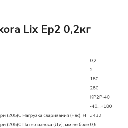
ra Lix Ep2 0,2кг
0,2
2
180
280
КР2Р-40
-40…+180
 (205)С Нагрузка сваривания (Рвс), Н
3432
 (205)С Пятно износа (Ди), мм не боле
0,5