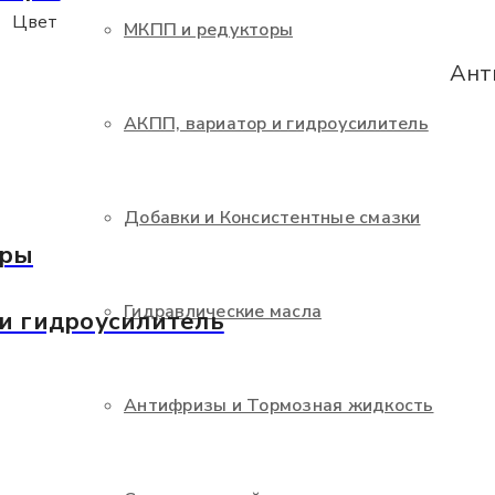
Цвет
МКПП и редукторы
Ант
АКПП, вариатор и гидроусилитель
Добавки и Консистентные смазки
оры
Гидравлические масла
и гидроусилитель
Антифризы и Тормозная жидкость