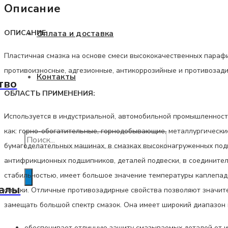
Ep2
Описание
0,2кг
Оплата и доставка
ОПИСАНИЕ:
Пластичная смазка на основе смеси высококачественных параф
противоизносные, адгезионные, антикоррозийные и противозади
Контакты
тво
ОБЛАСТЬ ПРИМЕНЕНИЯ:
Используется в индустриальной, автомобильной промышленности
как: горно-обогатительные, горнодобывающие, металлургические 
бумагоделательных машинах, в смазках высоконагруженных подш
антифрикционных подшипников, деталей подвески, в соедините
Помощь в подборе
стабильностью, имеет большое значение температуры каплепаде
алы
смазки. Отличные противозадирные свойства позволяют значите
замещать большой спектр смазок. Она имеет широкий диапазон п
обеспечивает отличную защиту смазываемых деталей от из