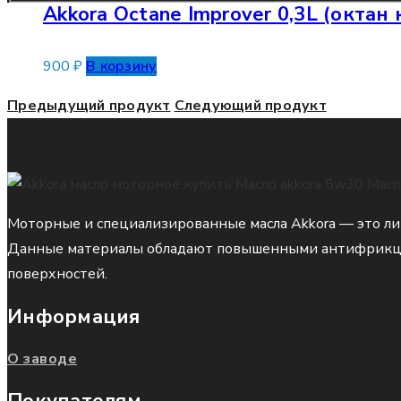
Akkora Octane Improver 0,3L (октан
900
₽
В корзину
Предыдущий продукт
Следующий продукт
Моторные и специализированные масла Akkora — это ли
Данные материалы обладают повышенными антифрикцио
поверхностей.
Информация
О заводе