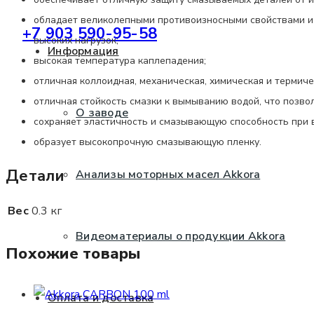
обладает великолепными противоизносными свойствами и
+7 903 590-95-58
высоких нагрузок;
Информация
высокая температура каплепадения;
отличная коллоидная, механическая, химическая и термич
отличная стойкость смазки к вымыванию водой, что позво
О заводе
сохраняет эластичность и смазывающую способность при в
образует высокопрочную смазывающую пленку.
Детали
Анализы моторных масел Akkora
Вес
0.3 кг
Видеоматериалы о продукции Akkora
Похожие товары
Оплата и доставка